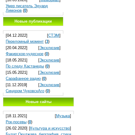
Умер писатель Эдуард
Лимонов
(
0
)
Новые публикации
[04.12.2022]
[
СТЭМ
]
Переломный момент
(
3
)
[20.04.2022]
[
Эксклюзив
]
Факирское-чудесное
(
0
)
[18.05.2021]
[
Эксклюзив
]
По следу Кастанеды
(
0
)
[15.05.2021]
[
Эксклюзив
]
Сарафанное радио
(
0
)
[11.12.2019]
[
Эксклюзив
]
Синдром ЧуковскАго
(
0
)
Новые сайты
[18.11.2021]
[
Музыка
]
Рок-посевы
(
0
)
[26.02.2020]
[
Культура и искусство
]
Булат Окуджава, биография, стихи