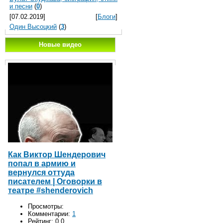
и песни
(
0
)
[07.02.2019]
[
Блоги
]
Один Высоцкий
(
3
)
Новые видео
Как Виктор Шендерович
попал в армию и
вернулся оттуда
писателем | Оговорки в
театре #shenderovich
Просмотры:
Комментарии:
1
Рейтинг:
0.0