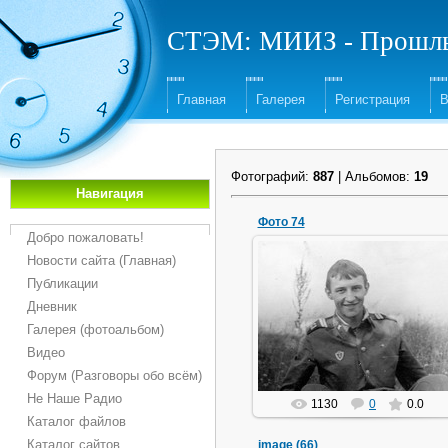
СТЭМ: МИИЗ - Прошлы
Главная
Галерея
Регистрация
В
Фотографий:
887
| Альбомов:
19
Навигация
Фото 74
Добро пожаловать!
Новости сайта (Главная)
Публикации
03.01.2019
Дневник
Сергей Завалишин
Галерея (фотоальбом)
Новиков
Видео
Форум (Разговоры обо всём)
Не Наше Радио
1130
0
0.0
Каталог файлов
Каталог сайтов
image (66)