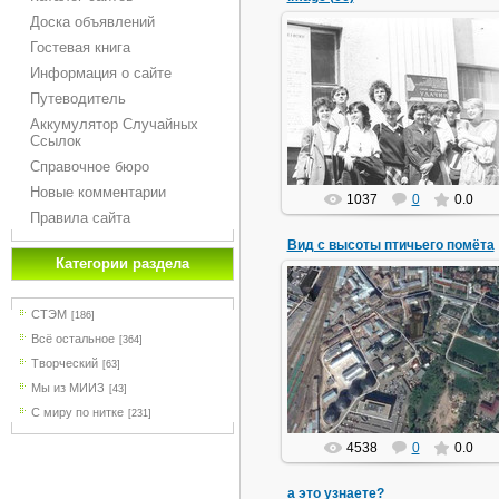
Доска объявлений
Гостевая книга
Информация о сайте
03.01.2019
Путеводитель
У МИИЗа
Аккумулятор Случайных
Новиков
Ссылок
Справочное бюро
Новые комментарии
1037
0
0.0
Правила сайта
Вид с высоты птичьего помёта
Категории раздела
СТЭМ
[186]
26.05.2015
Всё остальное
[364]
Для МИИЗовцев памятные места
Творческий
[63]
Dinozavr1957
Мы из МИИЗ
[43]
С миру по нитке
[231]
4538
0
0.0
а это узнаете?