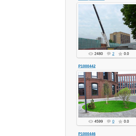
24.05.2015
dod
2480
2
0.0
P1000442
24.05.2015
dod
4599
0
0.0
P1000446