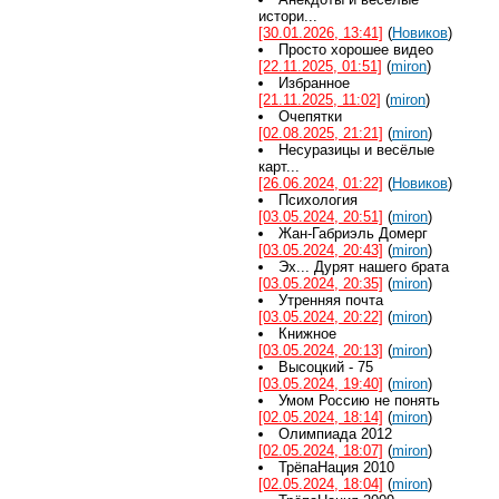
истори...
[30.01.2026, 13:41]
(
Новиков
)
Просто хорошее видео
[22.11.2025, 01:51]
(
miron
)
Избранное
[21.11.2025, 11:02]
(
miron
)
Очепятки
[02.08.2025, 21:21]
(
miron
)
Несуразицы и весёлые
карт...
[26.06.2024, 01:22]
(
Новиков
)
Психология
[03.05.2024, 20:51]
(
miron
)
Жан-Габриэль Домерг
[03.05.2024, 20:43]
(
miron
)
Эх... Дурят нашего брата
[03.05.2024, 20:35]
(
miron
)
Утренняя почта
[03.05.2024, 20:22]
(
miron
)
Книжное
[03.05.2024, 20:13]
(
miron
)
Высоцкий - 75
[03.05.2024, 19:40]
(
miron
)
Умом Россию не понять
[02.05.2024, 18:14]
(
miron
)
Олимпиада 2012
[02.05.2024, 18:07]
(
miron
)
ТрёпаНация 2010
[02.05.2024, 18:04]
(
miron
)