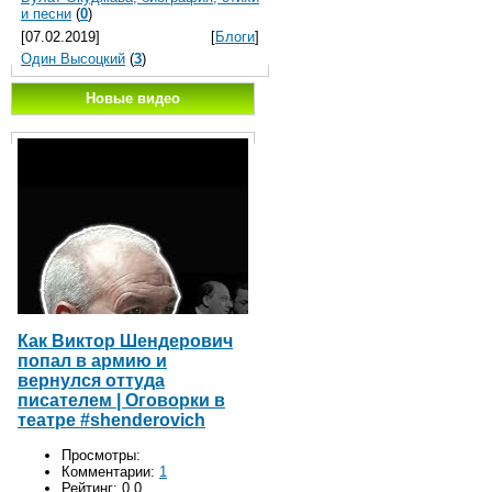
и песни
(
0
)
[07.02.2019]
[
Блоги
]
Один Высоцкий
(
3
)
Новые видео
Как Виктор Шендерович
попал в армию и
вернулся оттуда
писателем | Оговорки в
театре #shenderovich
Просмотры:
Комментарии:
1
Рейтинг:
0.0