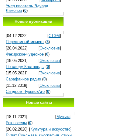
Умер писатель Эдуард
Лимонов
(
0
)
Новые публикации
[04.12.2022]
[
СТЭМ
]
Переломный момент
(
3
)
[20.04.2022]
[
Эксклюзив
]
Факирское-чудесное
(
0
)
[18.05.2021]
[
Эксклюзив
]
По следу Кастанеды
(
0
)
[15.05.2021]
[
Эксклюзив
]
Сарафанное радио
(
0
)
[11.12.2019]
[
Эксклюзив
]
Синдром ЧуковскАго
(
0
)
Новые сайты
[18.11.2021]
[
Музыка
]
Рок-посевы
(
0
)
[26.02.2020]
[
Культура и искусство
]
Булат Окуджава, биография, стихи