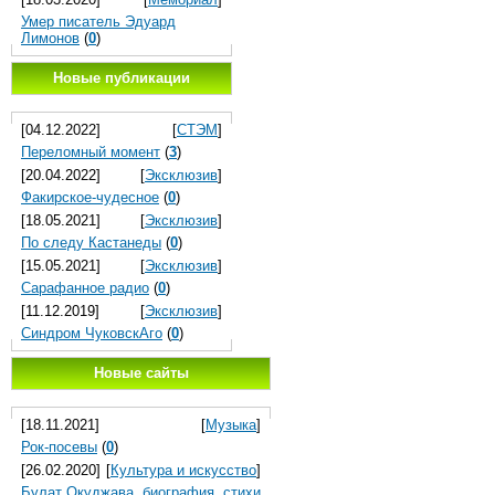
Умер писатель Эдуард
Лимонов
(
0
)
Новые публикации
[04.12.2022]
[
СТЭМ
]
Переломный момент
(
3
)
[20.04.2022]
[
Эксклюзив
]
Факирское-чудесное
(
0
)
[18.05.2021]
[
Эксклюзив
]
По следу Кастанеды
(
0
)
[15.05.2021]
[
Эксклюзив
]
Сарафанное радио
(
0
)
[11.12.2019]
[
Эксклюзив
]
Синдром ЧуковскАго
(
0
)
Новые сайты
[18.11.2021]
[
Музыка
]
Рок-посевы
(
0
)
[26.02.2020]
[
Культура и искусство
]
Булат Окуджава, биография, стихи