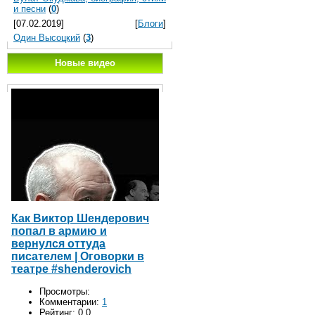
и песни
(
0
)
[07.02.2019]
[
Блоги
]
Один Высоцкий
(
3
)
Новые видео
Как Виктор Шендерович
попал в армию и
вернулся оттуда
писателем | Оговорки в
театре #shenderovich
Просмотры:
Комментарии:
1
Рейтинг:
0.0