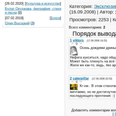
[26.02.2020]
[
Культура и искусство
]
Категория
:
Эксклюзи
Булат Окуджава, биография, стихи
(16.09.2008)
|
Автор
:
и песни
(
0
)
[07.02.2019]
[
Блоги
]
Просмотров
:
2253
|
К
Один Высоцкий
(
3
)
Всего комментариев
:
2
Порядок вывод
1
viktors
(17.09.2008 19:25)
0
Осень дождями дриньк
Нефига кукситься, надо общ
Может быть плюнуть на всё э
Жили же как-то, ведь, без а
2
caterpillar
(17.09.2008 20:53)
0
Кг-хм.. В этом стихот
мечтаемо, но не достигнутое
последующего прочтения :-)
Добавлять комментарии мог
[