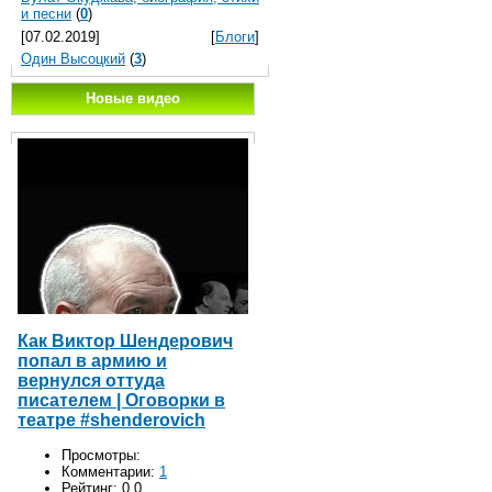
и песни
(
0
)
[07.02.2019]
[
Блоги
]
Один Высоцкий
(
3
)
Новые видео
Как Виктор Шендерович
попал в армию и
вернулся оттуда
писателем | Оговорки в
театре #shenderovich
Просмотры:
Комментарии:
1
Рейтинг:
0.0