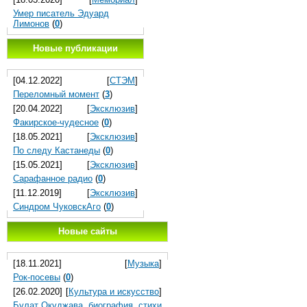
Умер писатель Эдуард
Лимонов
(
0
)
Новые публикации
[04.12.2022]
[
СТЭМ
]
Переломный момент
(
3
)
[20.04.2022]
[
Эксклюзив
]
Факирское-чудесное
(
0
)
[18.05.2021]
[
Эксклюзив
]
По следу Кастанеды
(
0
)
[15.05.2021]
[
Эксклюзив
]
Сарафанное радио
(
0
)
[11.12.2019]
[
Эксклюзив
]
Синдром ЧуковскАго
(
0
)
Новые сайты
[18.11.2021]
[
Музыка
]
Рок-посевы
(
0
)
[26.02.2020]
[
Культура и искусство
]
Булат Окуджава, биография, стихи