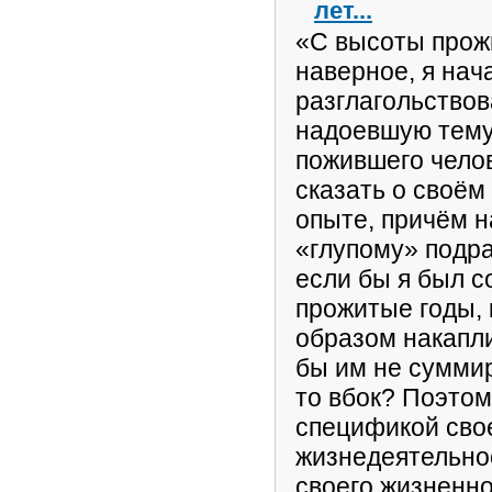
лет...
«С высоты прож
наверное, я нач
разглагольствов
надоевшую тему
пожившего челов
сказать о своё
опыте, причём 
«глупому» подр
если бы я был со
прожитые годы, 
образом накапли
бы им не суммир
то вбок? Поэтому
спецификой сво
жизнедеятельно
своего жизненно