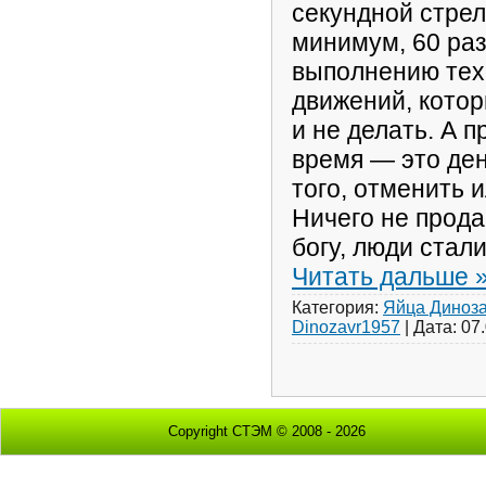
секундной стрел
минимум, 60 раз
выполнению тех
движений, кото
и не делать. А п
время — это ден
того, отменить и
Ничего не прода
богу, люди стал
Читать дальше 
Категория:
Яйца Диноз
Dinozavr1957
|
Дата:
07
Copyright СТЭМ © 2008 - 2026