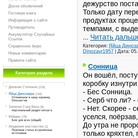
дежурство поста
Доска объявлений
Только дату пер
Гостевая книга
продуктах проц
Информация о сайте
темпами, с выде
Путеводитель
Аккумулятор Случайных
...
Читать дальш
Ссылок
Категория:
Яйца Диноз
Справочное бюро
Dinozavr1957
|
Дата:
05
Новые комментарии
Правила сайта
Сонница
Категории раздела
Он вошёл, пост
коробку изнутри
Дневник Степкина
[219]
- Бес Сонница.
Яйца Динозавра
[144]
Отложенное в нашу корзинку
- Серб что ли? -
Dinozavr'ом
- Нет. Скорее - с
Записки Сэра Ваха
[6]
персональный раздел servax'а
уселся, поёрзав,
Майдан
[79]
Блог для всех (общий)
До утра не прор
Академия мастерства
[1]
Полезные статьи из различных
только кряхтел,
источников