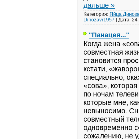
дальше »
Категория:
Яйца Диноз
Dinozavr1957
|
Дата:
24
"Панацея..."
Когда жена «сов
совместная жиз
становится прос
кстати, «жаворон
специально, ока
«сова», которая
по ночам телеви
которые мне, ка
невыносимо. Сн
совместный теле
одновременно с
сожалению, не 