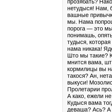
прозябать? Нако
нетудыся! Нам, 
вашные привычки
мы. Нама попрощ
порога — это мы
понимашь, опят
тудыся, которая 
нама никака! Яд
Што мы такие? 
мнится вама, шт
кормилицы вы н
такося? Ан, нет
выкуси! Мозолис
Пролетарии про
А како, ежели не
Кудыся вама тог
деваша? Ась? А