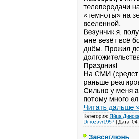
телепередачи н
«темноты» на зе
вселенной.
Везунчик я, пол
мне везёт всё б
днём. Прожил д
долгожительств
Праздник!
На СМИ (средст
раньше реагиров
Сильно у меня а
потому много ел
Читать дальше 
Категория:
Яйца Диноз
Dinozavr1957
|
Дата:
04
Завсегдюнь