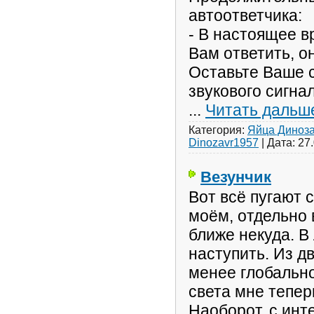
автоответчика:
- В настоящее в
Вам ответить, о
Оставьте Ваше 
звукового сигнал
...
Читать дальш
Категория:
Яйца Диноз
Dinozavr1957
|
Дата:
27
Везунчик
Вот всё пугают 
моём, отдельно 
ближе некуда. В
наступить. Из д
менее глобально
света мне тепер
Наоборот, с ин