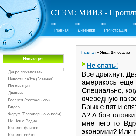
СТЭМ: МИИЗ - Прошлы
Главная
Дневники
Регистрация
Главная
»
Яйца Динозавра
Навигация
Не спать!
Добро пожаловать!
Все дрыхнут. Два
Новости сайта (Главная)
америкосы ещё 
Публикации
Специально, ког
Дневник
очередную пакост
Галерея (фотоальбом)
Брык с пят и сп
Видео
А? А боеголовк
Форум (Разговоры обо всём)
Не Наше Радио
мне чего-то. Вд
Каталог файлов
экономии? Или п
Каталог сайтов