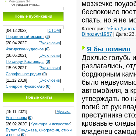
Мемориал
мозжечке поудоб
[74]
Об ушедших от нас...
беспокоило пост
Новые публикации
спать, но я не мо
Категория:
Яйца Диноз
[04.12.2022]
[
СТЭМ
]
Dinozavr1957
|
Дата:
23
Переломный момент
(
3
)
[20.04.2022]
[
Эксклюзив
]
Я бы помнил
Факирское-чудесное
(
0
)
[18.05.2021]
[
Эксклюзив
]
Дохлые голубь 
По следу Кастанеды
(
0
)
разлагались, от
[15.05.2021]
[
Эксклюзив
]
бордюрным камне
Сарафанное радио
(
0
)
[11.12.2019]
[
Эксклюзив
]
было недвусмыс
Синдром ЧуковскАго
(
0
)
автомобиля, а к
утверждать по 
Новые сайты
погиб от рук вл
[18.11.2021]
[
Музыка
]
преступника сто
Рок-посевы
(
0
)
кровавые следы 
[26.02.2020]
[
Культура и искусство
]
владелец самод
Булат Окуджава, биография, стихи
и песни
(
0
)