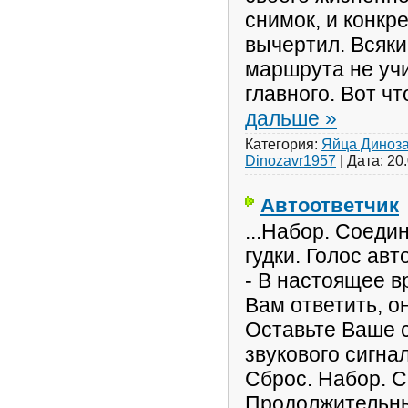
снимок, и конкре
вычертил. Всяки
маршрута не учи
главного. Вот ч
дальше »
Категория:
Яйца Диноз
Dinozavr1957
|
Дата:
20
Автоответчик
...Набор. Соед
гудки. Голос авт
- В настоящее в
Вам ответить, о
Оставьте Ваше 
звукового сигнал
Сброс. Набор. 
Продолжительны