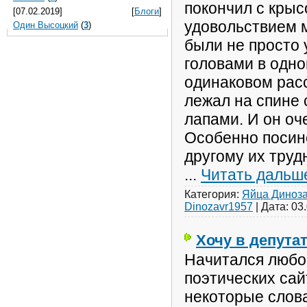
покончил с крыс
[07.02.2019]
[
Блоги
]
удовольствием м
Один Высоцкий
(
3
)
были не просто 
головами в одно
одинаковом рас
лежал на спине
лапами. И он оч
Особенно посин
другому их труд
...
Читать дальш
Категория:
Яйца Диноз
Dinozavr1957
|
Дата:
03
Хочу в депута
Начитался любо
поэтических сай
некоторые слова