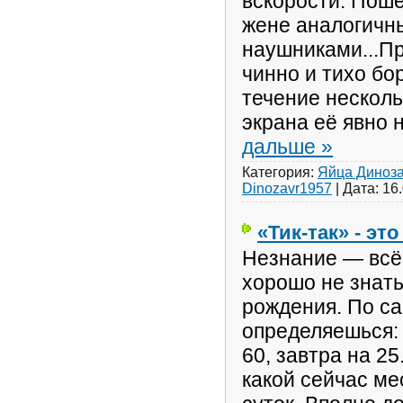
вскорости. Пошё
жене аналогичн
наушниками...Пр
чинно и тихо бо
течение несколь
экрана её явно 
дальше »
Категория:
Яйца Диноз
Dinozavr1957
|
Дата:
16
«Тик-так» - это
Незнание — всё 
хорошо не знать
рождения. По с
определяешься: 
60, завтра на 25
какой сейчас ме