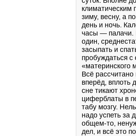
суток. Вполне д
климатическим п
зиму, весну, а 
день и ночь. Ка
часы — палачи. 
один, среднеста
засыпать и спат
пробуждаться с
«материнского м
Всё рассчитано 
вперёд, вплоть 
сне тикают хрон
циферблаты в п
табу мозгу. Нель
надо успеть за д
общем-то, нену
дел, и всё это 