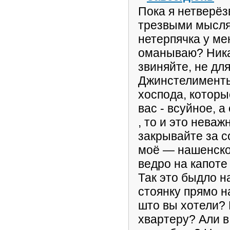
Пока я нетверёз
трезвыми мысля
нетерпячка у ме
оманываю? Никак
звиняйте, не для
Джинстелименты,
хоспода, которы
вас - всуйное, а
, то и это неваж
закрывайте за с
моё — нашенско
ведро на капот
Так это быдло н
стоянку прямо н
што вы хотели?
хвартеру? Али в