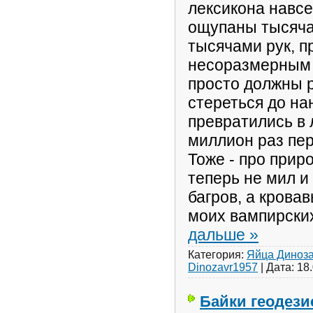
лексикона навсе
ощупаны тысяча
тысячами рук, п
несоразмерным 
просто должны р
стереться до на
превратились в 
миллион раз пе
Тоже - про прир
теперь не мил и
багров, а крова
моих вампирски
дальше »
Категория:
Яйца Диноз
Dinozavr1957
|
Дата:
18
Байки геодези