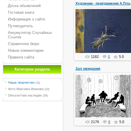
Художник 
Доска объявлений
Гостевая книга
Информация о сайте
03.02.2013
Путеводитель
Натюрморт с подгнившим
Аккумулятор Случайных
яблоком и сучком. Фрагмент №2
Ссылок
Dinozavr1957
Справочное бюро
Новые комментарии
1182
0
5.0
Правила сайта
Зал ожидания
Категории раздела
Наше творчество
[11]
Фото Максима Иванова
[22]
14.02.2010
Dinozavr'ово наследие
[30]
Автор В.Лешков
Olga
2176
9
5.0