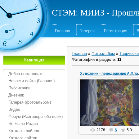
СТЭМ: МИИЗ - Прошлы
Главная
Галерея
Регистрация
В
Главная
»
Фотоальбом
»
Творчески
Фотографий в разделе
:
11
Навигация
Добро пожаловать!
Художник 
Новости сайта (Главная)
Публикации
03.02.2013
Дневник
Натюрморт с подгнившим
Галерея (фотоальбом)
яблоком и сучком.
Видео
Dinozavr1957
Форум (Разговоры обо всём)
Не Наше Радио
2178
6
5.0
Каталог файлов
Каталог сайтов