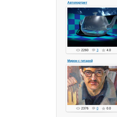
Автопортрет
01.12.2008
Из коллекции Снура
snur
2260
3
4.0
Мирон с гитарой
28.07.2008
Неоконченный портрет маслом.
Автор... ну не помню!
miron
2376
0
0.0