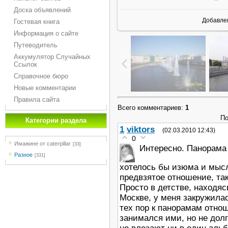
Доска объявлений
Добавле
Гостевая книга
Информация о сайте
Путеводитель
Аккумулятор Случайных
Ссылок
Справочное бюро
Новые комментарии
Правила сайта
Всего комментариев
:
1
По
Категории раздела
1
viktors
(02.03.2010 12:43)
0
Имажине от caterpillar
[33]
Интересно. Панорама 
Разное
[331]
хотелось бы изюма и мысл
предвзятое отношение, та
Просто в детстве, находяс
Москве, у меня закружилас
тех пор к панорамам отнош
занимался ими, но не долг