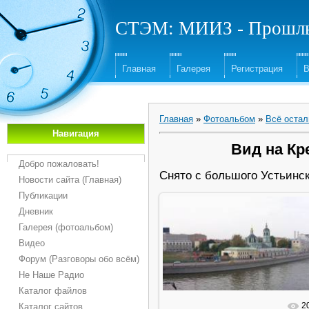
СТЭМ: МИИЗ - Прошлы
Главная
Галерея
Регистрация
В
Главная
»
Фотоальбом
»
Всё остал
Навигация
Вид на Кр
Добро пожаловать!
Снято с большого Устьинск
Новости сайта (Главная)
Публикации
Дневник
Галерея (фотоальбом)
Видео
Форум (Разговоры обо всём)
Не Наше Радио
Каталог файлов
2
Каталог сайтов