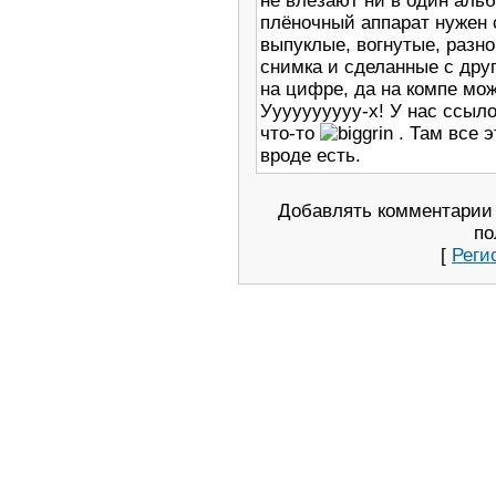
не влезают ни в один аль
плёночный аппарат нужен 
выпуклые, вогнутые, разн
снимка и сделанные с дру
на цифре, да на компе мож
Уууууууууу-х! У нас ссыло
что-то
. Там все 
вроде есть.
Добавлять комментарии 
по
[
Реги