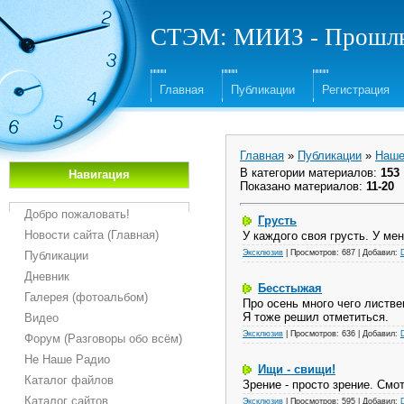
СТЭМ: МИИЗ - Прошлы
Главная
Публикации
Регистрация
Главная
»
Публикации
»
Наш
В категории материалов
:
153
Навигация
Показано материалов
:
11-20
Добро пожаловать!
Грусть
Новости сайта (Главная)
У каждого своя грусть. У мен
Эксклюзив
|
Просмотров:
687
|
Добавил:
Публикации
Дневник
Бесстыжая
Галерея (фотоальбом)
Про осень много чего листве
Я тоже решил отметиться.
Видео
Эксклюзив
|
Просмотров:
636
|
Добавил:
Форум (Разговоры обо всём)
Не Наше Радио
Ищи - свищи!
Каталог файлов
Зрение - просто зрение. Смот
Каталог сайтов
Эксклюзив
|
Просмотров:
595
|
Добавил: