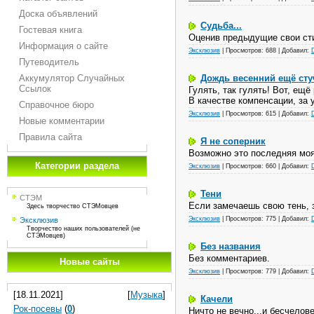
Доска объявлений
Судьба...
Гостевая книга
Оценив предыдущие свои ст
Информация о сайте
Эксклюзив
|
Просмотров:
688
|
Добавил:
Путеводитель
Аккумулятор Случайных
Дождь весенний ещё сту
Ссылок
Гулять, так гулять! Вот, ещ
В качестве компенсации, за
Справочное бюро
Эксклюзив
|
Просмотров:
615
|
Добавил:
Новые комментарии
Правила сайта
Я не соперник
Возможно это последняя моя
Категории раздела
Эксклюзив
|
Просмотров:
660
|
Добавил:
Тени
СТЭМ
Если замечаешь свою тень, з
Здесь творчество СТЭМовцев
Эксклюзив
|
Просмотров:
775
|
Добавил:
Эксклюзив
Творчество наших пользователей (не
СТЭМовцев)
Без названия
Без комментариев.
Новые сайты
Эксклюзив
|
Просмотров:
779
|
Добавил:
[18.11.2021]
[
Музыка
]
Качели
Рок-посевы
(
0
)
Ничто не вечно...и бесчелов