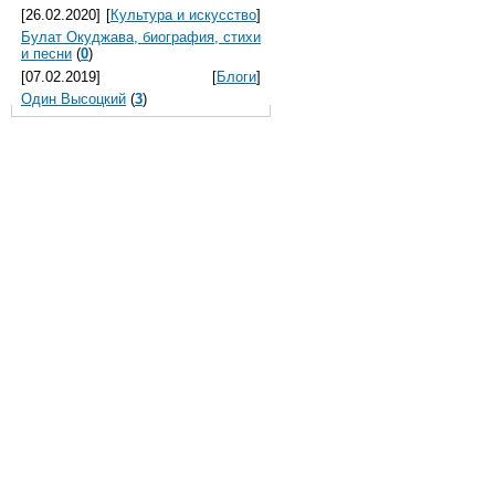
[26.02.2020]
[
Культура и искусство
]
Булат Окуджава, биография, стихи
и песни
(
0
)
[07.02.2019]
[
Блоги
]
Один Высоцкий
(
3
)