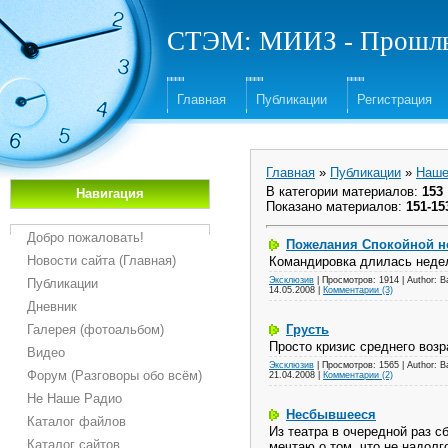
СТЭМ: МИИЗ - Прошлы
Главная
Публикации
Регистрация
Главная
»
Публикации
»
Наш
В категории материалов
:
153
Навигация
Показано материалов
:
151-15
Добро пожаловать!
Пожелания Спокойной н
Новости сайта (Главная)
Командировка длилась неделю
Эксклюзив
|
Просмотров:
1914
|
Author:
В
Публикации
14.05.2008
|
Комментарии (3)
Дневник
Галерея (фотоальбом)
Грусть
Просто кризис среднего возр
Видео
Эксклюзив
|
Просмотров:
1565
|
Author:
В
Форум (Разговоры обо всём)
21.04.2008
|
Комментарии (2)
Не Наше Радио
Несбывшееся
Каталог файлов
Из театра в очередной раз с
Каталог сайтов
мечтаю о том, что не надолг