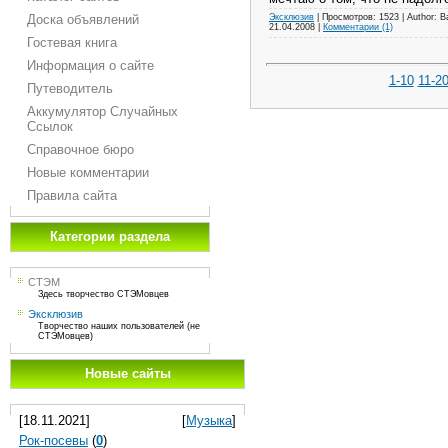
Доска объявлений
Эксклюзив
|
Просмотров:
1523
|
Author:
В
21.04.2008
|
Комментарии (1)
Гостевая книга
Информация о сайте
1-10
11-2
Путеводитель
Аккумулятор Случайных
Ссылок
Справочное бюро
Новые комментарии
Правила сайта
Категории раздела
СТЭМ
Здесь творчество СТЭМовцев
Эксклюзив
Творчество наших пользователей (не
СТЭМовцев)
Новые сайты
[18.11.2021]
[
Музыка
]
Рок-посевы
(
0
)