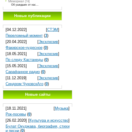
Мемориал
[74]
Об ушедших от нас...
Новые публикации
[04.12.2022]
[
СТЭМ
]
Переломный момент
(
3
)
[20.04.2022]
[
Эксклюзив
]
Факирское-чудесное
(
0
)
[18.05.2021]
[
Эксклюзив
]
По следу Кастанеды
(
0
)
[15.05.2021]
[
Эксклюзив
]
Сарафанное радио
(
0
)
[11.12.2019]
[
Эксклюзив
]
Синдром ЧуковскАго
(
0
)
Новые сайты
[18.11.2021]
[
Музыка
]
Рок-посевы
(
0
)
[26.02.2020]
[
Культура и искусство
]
Булат Окуджава, биография, стихи
и песни
(
0
)