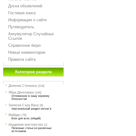
Доска объявлений
Гостевая книга
Информация о сайте
Путеводитель
Аккумулятор Случайных
Ссылок
Справочное бюро
Новые комментарии
Правила сайта
Категории раздела
Дневник Степкина
[219]
Яйца Динозавра
[144]
Отложенное в нашу корзинку
Dinozavr'ом
Записки Сэра Ваха
[6]
персональный раздел servax'а
Майдан
[79]
Блог для всех (общий)
Академия мастерства
[1]
Полезные статьи из различных
источников