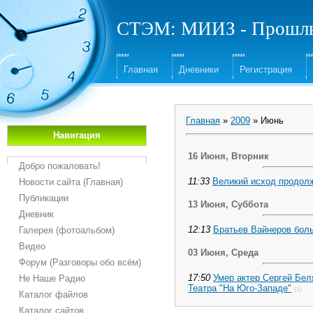
СТЭМ: МИИЗ - Прошлы
Главная
Дневники
Регистрация
Главная
»
2009
»
Июнь
Навигация
16 Июня, Вторник
Добро пожаловать!
11:33
Великий исход продол
Новости сайта (Главная)
Публикации
13 Июня, Суббота
Дневник
12:13
Братьев Вайнеров бол
Галерея (фотоальбом)
Видео
03 Июня, Среда
Форум (Разговоры обо всём)
17:50
Умер актер Сергей Бел
Не Наше Радио
Театра "На Юго-Западе"
(1)
Каталог файлов
Каталог сайтов