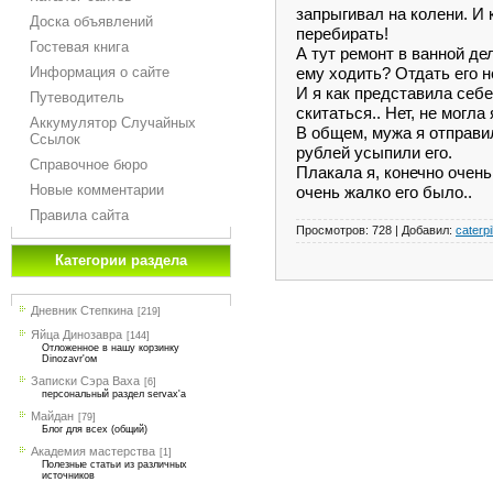
запрыгивал на колени. И 
Доска объявлений
перебирать!
Гостевая книга
А тут ремонт в ванной де
ему ходить? Отдать его н
Информация о сайте
И я как представила себе
Путеводитель
скитаться.. Нет, не могла
Аккумулятор Случайных
В общем, мужа я отправила
Ссылок
рублей усыпили его.
Справочное бюро
Плакала я, конечно очень
Новые комментарии
очень жалко его было..
Правила сайта
Просмотров:
728
|
Добавил:
caterpi
Категории раздела
Дневник Степкина
[219]
Яйца Динозавра
[144]
Отложенное в нашу корзинку
Dinozavr'ом
Записки Сэра Ваха
[6]
персональный раздел servax'а
Майдан
[79]
Блог для всех (общий)
Академия мастерства
[1]
Полезные статьи из различных
источников