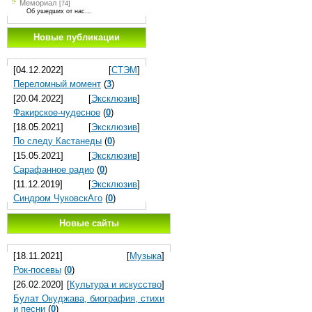
Мемориал
[74]
Об ушедших от нас...
Новые публикации
[04.12.2022]
[
СТЭМ
]
Переломный момент
(
3
)
[20.04.2022]
[
Эксклюзив
]
Факирское-чудесное
(
0
)
[18.05.2021]
[
Эксклюзив
]
По следу Кастанеды
(
0
)
[15.05.2021]
[
Эксклюзив
]
Сарафанное радио
(
0
)
[11.12.2019]
[
Эксклюзив
]
Синдром ЧуковскАго
(
0
)
Новые сайты
[18.11.2021]
[
Музыка
]
Рок-посевы
(
0
)
[26.02.2020]
[
Культура и искусство
]
Булат Окуджава, биография, стихи
и песни
(
0
)