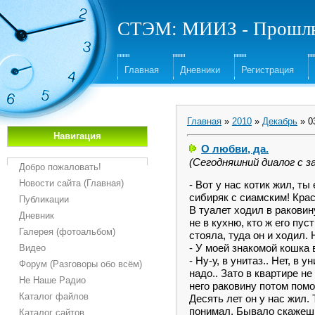
СТЭМ: МИИЗ - Прошлы
Главная
Дневники
Регистрация
Главная
»
2010
»
Декабрь
»
0
Навигация
О любви, да.
(Сегодняшний диалог с з
Добро пожаловать!
Новости сайта (Главная)
- Вот у нас котик жил, ты
сибиряк с сиамским! Кра
Публикации
В туалет ходил в раковин
Дневник
не в кухню, кто ж его пус
Галерея (фотоальбом)
стояла, туда он и ходил.
- У моей знакомой кошка 
Видео
- Ну-у, в унитаз.. Нет, в 
Форум (Разговоры обо всём)
надо.. Зато в квартире н
Не Наше Радио
него раковину потом помою
Каталог файлов
Десять лет он у нас жил. 
понимал. Бывало скажешь 
Каталог сайтов