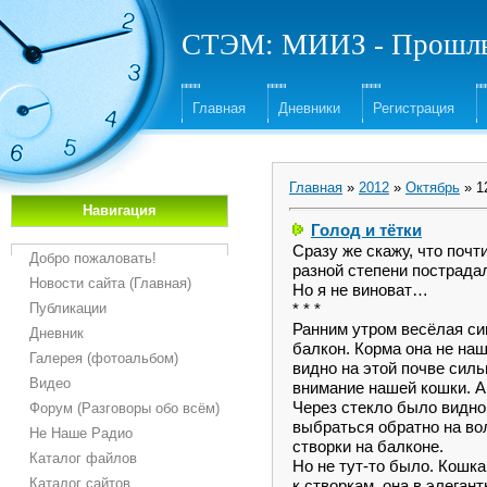
СТЭМ: МИИЗ - Прошлы
Главная
Дневники
Регистрация
Главная
»
2012
»
Октябрь
»
1
Навигация
Голод и тётки
Сразу же скажу, что почт
Добро пожаловать!
разной степени пострада
Новости сайта (Главная)
Но я не виноват…
Публикации
* * *
Ранним утром весёлая си
Дневник
балкон. Корма она не наш
Галерея (фотоальбом)
видно на этой почве силь
Видео
внимание нашей кошки. А
Через стекло было видно,
Форум (Разговоры обо всём)
выбраться обратно на во
Не Наше Радио
створки на балконе.
Каталог файлов
Но не тут-то было. Кошка
Каталог сайтов
к створкам, она в элеган