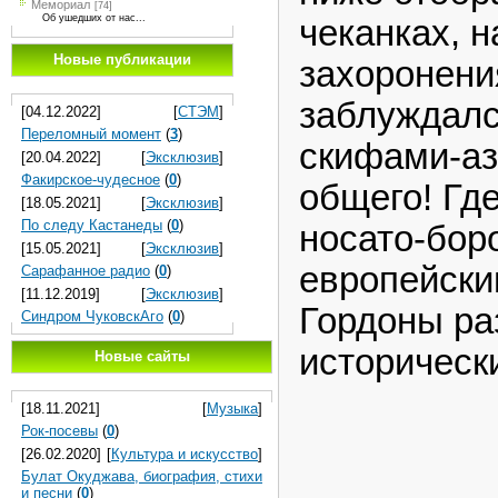
Мемориал
[74]
Об ушедших от нас...
чеканках, 
Новые публикации
захоронени
заблуждалс
[04.12.2022]
[
СТЭМ
]
Переломный момент
(
3
)
скифами-аз
[20.04.2022]
[
Эксклюзив
]
Факирское-чудесное
(
0
)
общего! Где
[18.05.2021]
[
Эксклюзив
]
По следу Кастанеды
(
0
)
носато-бор
[15.05.2021]
[
Эксклюзив
]
европейски
Сарафанное радио
(
0
)
[11.12.2019]
[
Эксклюзив
]
Гордоны ра
Синдром ЧуковскАго
(
0
)
историческ
Новые сайты
[18.11.2021]
[
Музыка
]
Рок-посевы
(
0
)
[26.02.2020]
[
Культура и искусство
]
Булат Окуджава, биография, стихи
и песни
(
0
)