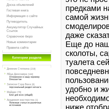
Доска объявлений
предками н
Гостевая книга
самой жиз
Информация о сайте
Путеводитель
смоделиро
Аккумулятор Случайных
Ссылок
даже сказа
Справочное бюро
Еще до наш
Новые комментарии
Правила сайта
сколоты, с
Категории раздела
туалета се
повседневн
Дневник Степкина
[219]
Яйца Динозавра
[144]
Отложенное в нашу корзинку
пользовании
Dinozavr'ом
Записки Сэра Ваха
[6]
удобно и ж
персональный раздел servax'а
Майдан
[79]
Блог для всех (общий)
необходимо
Академия мастерства
[1]
Полезные статьи из различных
ниже отобр
источников