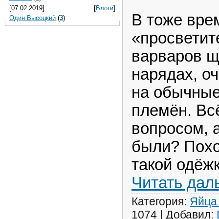
[07.02.2019]
[
Блоги
]
В тоже вре
Один Высоцкий
(
3
)
«просветит
варваров щ
нарядах, о
на обычные
племён. Вс
вопросом, а
были? Похож
такой одёж
Читать дал
Категория:
Яйца
1074
|
Добавил: