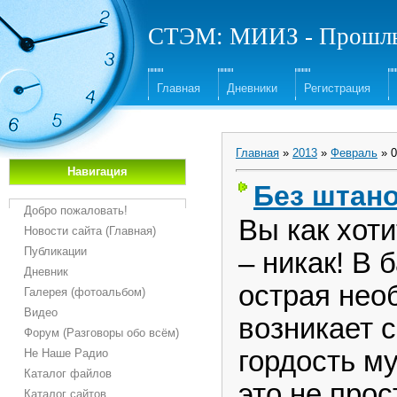
СТЭМ: МИИЗ - Прошлы
Главная
Дневники
Регистрация
Главная
»
2013
»
Февраль
»
0
Навигация
Без штано
Добро пожаловать!
Вы как хоти
Новости сайта (Главная)
Публикации
– никак! В 
Дневник
острая нео
Галерея (фотоальбом)
Видео
возникает с
Форум (Разговоры обо всём)
гордость м
Не Наше Радио
Каталог файлов
это не прос
Каталог сайтов