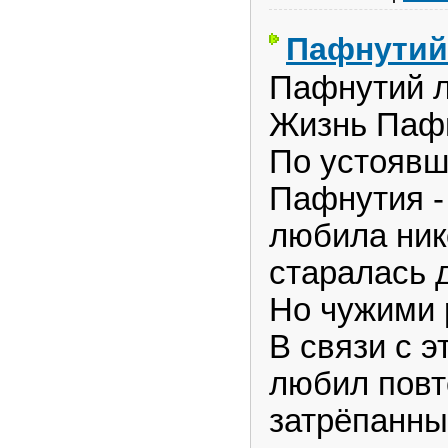
Пафнутий
Пафнутий 
Жизнь Пафн
По устояв
Пафнутия -
любила ник
старалась 
Но чужими 
В связи с 
любил повт
затрёпанны