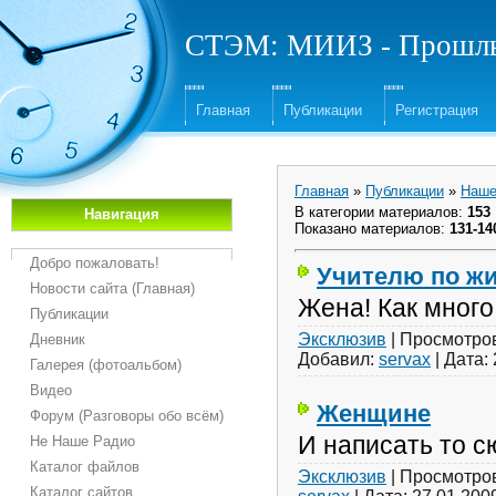
СТЭМ: МИИЗ - Прошлы
Главная
Публикации
Регистрация
Главная
»
Публикации
»
Наш
В категории материалов
:
153
Навигация
Показано материалов
:
131-14
Добро пожаловать!
Учителю по ж
Новости сайта (Главная)
Жена! Как много 
Публикации
Эксклюзив
|
Просмотро
Дневник
Добавил:
servax
|
Дата:
Галерея (фотоальбом)
Видео
Женщине
Форум (Разговоры обо всём)
И написать то сю
Не Наше Радио
Каталог файлов
Эксклюзив
|
Просмотро
Каталог сайтов