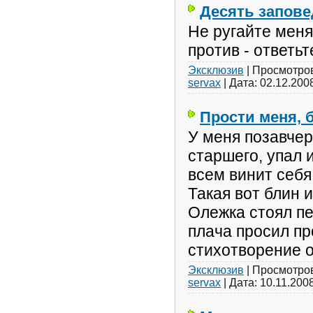
Десять запове
Не ругайте меня
против - ответьт
Эксклюзив
|
Просмотро
servax
|
Дата:
02.12.200
Прости меня, б
У меня позавче
старшего, упал 
всем винит себя,
Такая вот блин и
Олежка стоял пе
плача просил пр
стихотворение о
Эксклюзив
|
Просмотро
servax
|
Дата:
10.11.200