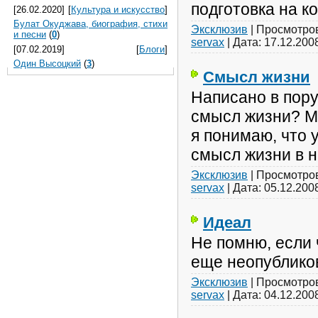
подготовка на к
[26.02.2020]
[
Культура и искусство
]
Булат Окуджава, биография, стихи
Эксклюзив
|
Просмотро
и песни
(
0
)
servax
|
Дата:
17.12.200
[07.02.2019]
[
Блоги
]
Один Высоцкий
(
3
)
Смысл жизни
Написано в пору
смысл жизни? М.
я понимаю, что 
смысл жизни в ни
Эксклюзив
|
Просмотро
servax
|
Дата:
05.12.200
Идеал
Не помню, если 
еще неопубликов
Эксклюзив
|
Просмотро
servax
|
Дата:
04.12.200