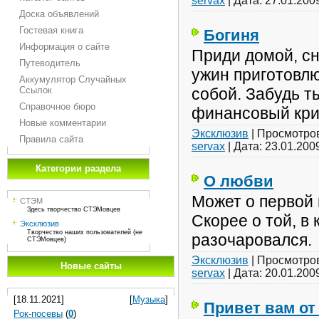
servax
|
Дата:
27.01.200
Доска объявлений
Гостевая книга
Богиня
Информация о сайте
Приди домой, сн
Путеводитель
ужин приготовлю
Аккумулятор Случайных
Ссылок
собой. Забудь ты
Справочное бюро
финансовый кри
Новые комментарии
Эксклюзив
|
Просмотро
Правила сайта
servax
|
Дата:
23.01.200
Категории раздела
О любви
Может о первой 
СТЭМ
Здесь творчество СТЭМовцев
Скорее о той, в 
Эксклюзив
Творчество наших пользователей (не
разочаровался.
СТЭМовцев)
Эксклюзив
|
Просмотро
Новые сайты
servax
|
Дата:
20.01.200
[18.11.2021]
[
Музыка
]
Привет вам от
Рок-посевы
(
0
)