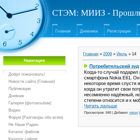
СТЭМ: МИИЗ - Прошлы
Главная
Дневники
Регистрация
Главная
»
2009
»
Июль
»
14
Навигация
Потребительский зуд
Когда-то случай подарил
Добро пожаловать!
смартфона Nokia E61. Он 
Новости сайта (Главная)
некоторое время спустя я
Публикации
когда он утратит свои по
несомненно надёжный, но.
Дневник
степени относится и к м
Галерея (фотоальбом)
Читать дальше
Видео
Просмотров:
840
|
Добавил:
miron
Форум (Разговоры обо всём)
Не Наше Радио
Каталог файлов
Каталог сайтов