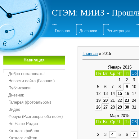
СТЭМ: МИИЗ - Прошлы
Главная
Дневники
Регистрация
Главная
»
2015
Навигация
Январь 2015
Пн
Вт
Ср
Чт
Пт
Сб
Добро пожаловать!
1
2
3
Новости сайта (Главная)
5
6
7
8
9
10
Публикации
12
13
14
15
16
17
Дневник
19
20
21
22
23
24
Галерея (фотоальбом)
26
27
28
29
30
31
Видео
Март 2015
Форум (Разговоры обо всём)
Пн
Вт
Ср
Чт
Пт
Сб
Не Наше Радио
Каталог файлов
2
3
4
5
6
7
Каталог сайтов