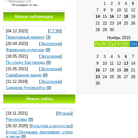
Мемориал
[74]
1
2
3
4
5
Об ушедших от нас...
7
8
9
10
11
12
Новые публикации
14
15
16
17
18
19
21
22
23
24
25
26
28
29
30
[04.12.2022]
[
СТЭМ
]
Переломный момент
(
3
)
Ноябрь 2015
[20.04.2022]
[
Эксклюзив
]
Пн
Вт
Ср
Чт
Пт
Сб
Факирское-чудесное
(
0
)
[18.05.2021]
[
Эксклюзив
]
2
3
4
5
6
7
По следу Кастанеды
(
0
)
9
10
11
12
13
14
[15.05.2021]
[
Эксклюзив
]
16
17
18
19
20
21
Сарафанное радио
(
0
)
23
24
25
26
27
28
[11.12.2019]
[
Эксклюзив
]
30
Синдром ЧуковскАго
(
0
)
Новые сайты
[18.11.2021]
[
Музыка
]
Рок-посевы
(
0
)
[26.02.2020]
[
Культура и искусство
]
Булат Окуджава, биография, стихи
и песни
(
0
)