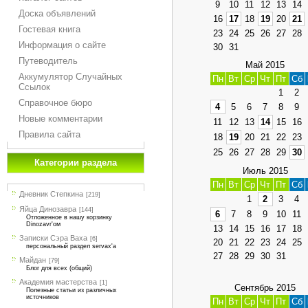
9
10
11
12
13
14
Доска объявлений
16
17
18
19
20
21
Гостевая книга
23
24
25
26
27
28
Информация о сайте
30
31
Путеводитель
Май 2015
Аккумулятор Случайных
Пн
Вт
Ср
Чт
Пт
Сб
Ссылок
1
2
Справочное бюро
4
5
6
7
8
9
Новые комментарии
11
12
13
14
15
16
Правила сайта
18
19
20
21
22
23
25
26
27
28
29
30
Категории раздела
Июль 2015
Пн
Вт
Ср
Чт
Пт
Сб
Дневник Степкина
[219]
1
2
3
4
Яйца Динозавра
[144]
6
7
8
9
10
11
Отложенное в нашу корзинку
Dinozavr'ом
13
14
15
16
17
18
Записки Сэра Ваха
[6]
20
21
22
23
24
25
персональный раздел servax'а
27
28
29
30
31
Майдан
[79]
Блог для всех (общий)
Академия мастерства
[1]
Сентябрь 2015
Полезные статьи из различных
источников
Пн
Вт
Ср
Чт
Пт
Сб