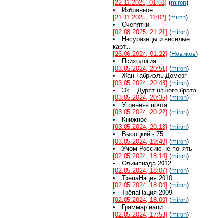
[22.11.2025, 01:51]
(
miron
)
Избранное
[21.11.2025, 11:02]
(
miron
)
Очепятки
[02.08.2025, 21:21]
(
miron
)
Несуразицы и весёлые
карт...
[26.06.2024, 01:22]
(
Новиков
)
Психология
[03.05.2024, 20:51]
(
miron
)
Жан-Габриэль Домерг
[03.05.2024, 20:43]
(
miron
)
Эх... Дурят нашего брата
[03.05.2024, 20:35]
(
miron
)
Утренняя почта
[03.05.2024, 20:22]
(
miron
)
Книжное
[03.05.2024, 20:13]
(
miron
)
Высоцкий - 75
[03.05.2024, 19:40]
(
miron
)
Умом Россию не понять
[02.05.2024, 18:14]
(
miron
)
Олимпиада 2012
[02.05.2024, 18:07]
(
miron
)
ТрёпаНация 2010
[02.05.2024, 18:04]
(
miron
)
ТрёпаНация 2009
[02.05.2024, 18:00]
(
miron
)
Граммар наци
[02.05.2024, 17:53]
(
miron
)