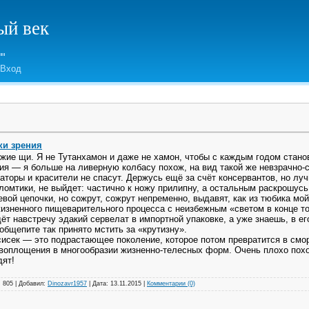
й век
Вход
ки зрения
ежие щи. Я не Тутанхамон и даже не хамон, чтобы с каждым годом стано
ия — я больше на ливерную колбасу похож, на вид такой же невзрачно-с
аторы и красители не спасут. Держусь ещё за счёт консервантов, но луч
ломтики, не выйдет: частично к ножу прилипну, а остальным раскрошусь
ой цепочки, но сожрут, сожрут непременно, выдавят, как из тюбика мой
изненного пищеварительного процесса с неизбежным «светом в конце т
т навстречу эдакий сервелат в импортной упаковке, а уже знаешь, в е
бщепите так принято мстить за «крутизну».
сисек — это подрастающее поколение, которое потом превратится в смо
воплощения в многообразии жизненно-телесных форм. Очень плохо похо
дят!
:
805
|
Добавил:
Dinozavr1957
|
Дата:
13.11.2015
|
Комментарии (0)