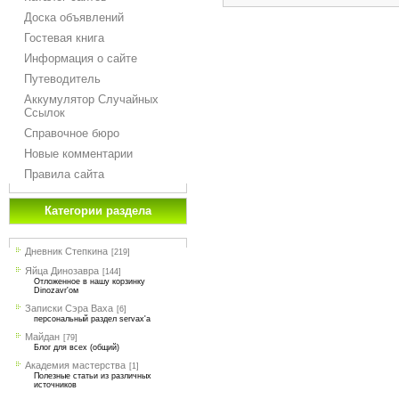
Доска объявлений
Гостевая книга
Информация о сайте
Путеводитель
Аккумулятор Случайных
Ссылок
Справочное бюро
Новые комментарии
Правила сайта
Категории раздела
Дневник Степкина
[219]
Яйца Динозавра
[144]
Отложенное в нашу корзинку
Dinozavr'ом
Записки Сэра Ваха
[6]
персональный раздел servax'а
Майдан
[79]
Блог для всех (общий)
Академия мастерства
[1]
Полезные статьи из различных
источников