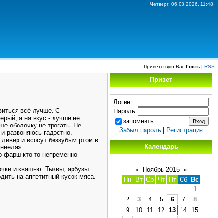
Четверг, 06.08.2026, 11:48
Приветствую Вас
Гость
|
RSS
Привет
Логин:
виться всё лучше. С
Пароль:
ерый, а на вкус - лучше не
запомнить
ше оболочку не трогать. Не
Забыл пароль
|
Регистрация
 и развоняюсь гадостно.
 ливер и всосут беззубым ртом в
Календарь
оннеля».
го фарш кто-то непременно
рчки и квашню. Тыквы, арбузы
«
Ноябрь 2015
»
дить на аппетитный кусок мяса.
Пн
Вт
Ср
Чт
Пт
Сб
Вс
1
2
3
4
5
6
7
8
9
10
11
12
13
14
15