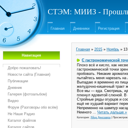
СТЭМ: МИИЗ - Прошлы
Главная
Дневники
Регистрация
Главная
»
2015
»
Ноябрь
»
13
Навигация
С гастрономической точ
Плохо всё и кисло, как несв
Добро пожаловать!
гастрономической точки зрен
пробовать. Никакие ароматиз
Новости сайта (Главная)
пытайтесь меня нарезать на 
Публикации
Выпадаю я временно из пищев
желудочно-кишечный тракт ж
Дневник
Все мы — еда. Смотришь, идё
Галерея (фотоальбом)
плюнул ядовитой слюной. В о
Стройные ряды огурцов и со
Видео
ещё не худший вариант пере
Форум (Разговоры обо всём)
Непременно на шампур наса
Немного
...
Читать дальше »
Не Наше Радио
Категория:
Яйца Динозавра
|
Просмотров
Каталог файлов
Каталог сайтов