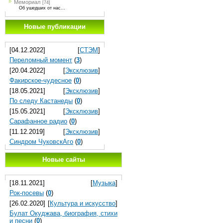
Мемориал
[74]
Об ушедших от нас...
Новые публикации
[04.12.2022]
[
СТЭМ
]
Переломный момент
(
3
)
[20.04.2022]
[
Эксклюзив
]
Факирское-чудесное
(
0
)
[18.05.2021]
[
Эксклюзив
]
По следу Кастанеды
(
0
)
[15.05.2021]
[
Эксклюзив
]
Сарафанное радио
(
0
)
[11.12.2019]
[
Эксклюзив
]
Синдром ЧуковскАго
(
0
)
Новые сайты
[18.11.2021]
[
Музыка
]
Рок-посевы
(
0
)
[26.02.2020]
[
Культура и искусство
]
Булат Окуджава, биография, стихи
и песни
(
0
)