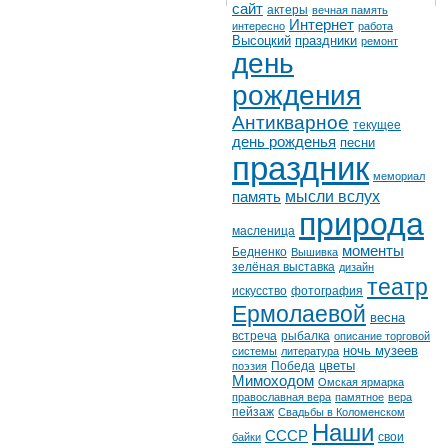
сайт
актеры
вечная память
Интернет
интересно
работа
Высоцкий
праздники
ремонт
день
рождения
Антикварное
текущее
день рожденья
песни
праздник
мемориал
мысли вслух
память
природа
масленица
моменты
Бедненко
Вышивка
зелёная выставка
дизайн
театр
искусство
фотография
Ермолаевой
весна
встреча
рыбалка
описание торговой
ночь музеев
системы
литература
цветы
Победа
поэзия
Мимоходом
Омская ярмарка
православная вера
памятное
вера
пейзаж
Свадьбы в Коломенском
Наши
СССР
свои
байки