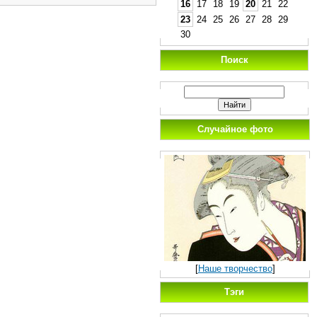
16
17
18
19
20
21
22
23
24
25
26
27
28
29
30
Поиск
Случайное фото
[
Наше творчество
]
Тэги